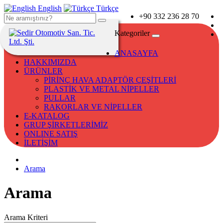
English
Türkçe
+90 332 236 28 70
Kategoriler
ANASAYFA
HAKKIMIZDA
ÜRÜNLER
PİRİNÇ HAVA ADAPTÖR ÇEŞİTLERİ
PLASTİK VE METAL NİPELLER
PULLAR
RAKORLAR VE NİPELLER
E-KATALOG
GRUP ŞİRKETLERİMİZ
ONLINE SATIŞ
İLETİŞİM
Arama
Arama
Arama Kriteri