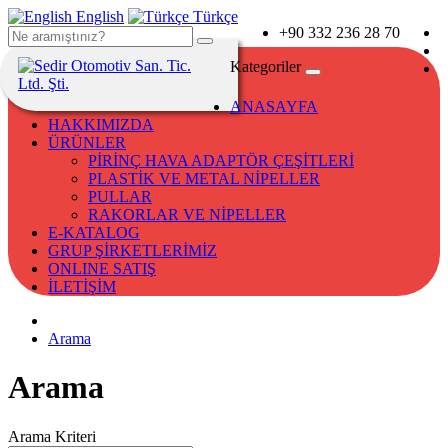
English
Türkçe
+90 332 236 28 70
Kategoriler
ANASAYFA
HAKKIMIZDA
ÜRÜNLER
PİRİNÇ HAVA ADAPTÖR ÇEŞİTLERİ
PLASTİK VE METAL NİPELLER
PULLAR
RAKORLAR VE NİPELLER
E-KATALOG
GRUP ŞİRKETLERİMİZ
ONLINE SATIŞ
İLETİŞİM
Arama
Arama
Arama Kriteri