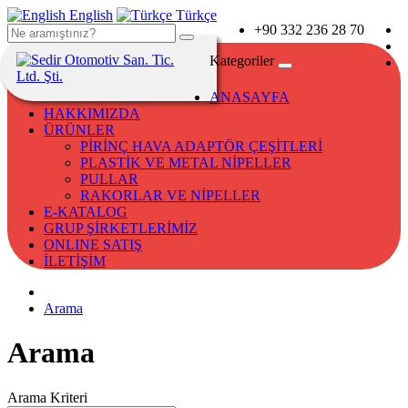
English
Türkçe
+90 332 236 28 70
Kategoriler
ANASAYFA
HAKKIMIZDA
ÜRÜNLER
PİRİNÇ HAVA ADAPTÖR ÇEŞİTLERİ
PLASTİK VE METAL NİPELLER
PULLAR
RAKORLAR VE NİPELLER
E-KATALOG
GRUP ŞİRKETLERİMİZ
ONLINE SATIŞ
İLETİŞİM
Arama
Arama
Arama Kriteri