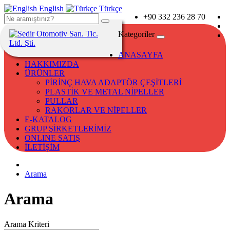
English
Türkçe
+90 332 236 28 70
Kategoriler
ANASAYFA
HAKKIMIZDA
ÜRÜNLER
PİRİNÇ HAVA ADAPTÖR ÇEŞİTLERİ
PLASTİK VE METAL NİPELLER
PULLAR
RAKORLAR VE NİPELLER
E-KATALOG
GRUP ŞİRKETLERİMİZ
ONLINE SATIŞ
İLETİŞİM
Arama
Arama
Arama Kriteri