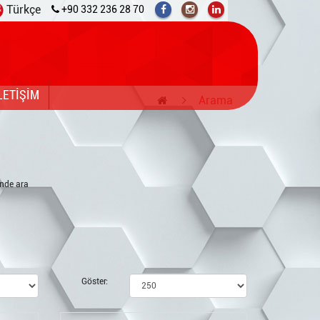
Türkçe
+90 332 236 28 70
LETİŞİM
Arama
inde ara
Göster: