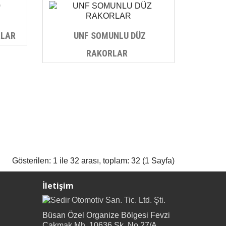
RLAR
UNF SOMUNLU DÜZ
RAKORLAR
Gösterilen: 1 ile 32 arası, toplam: 32 (1 Sayfa)
İletişim
Büsan Özel Organize Bölgesi Fevzi
Çakmak Mh. 10636 Sk. No.27/A