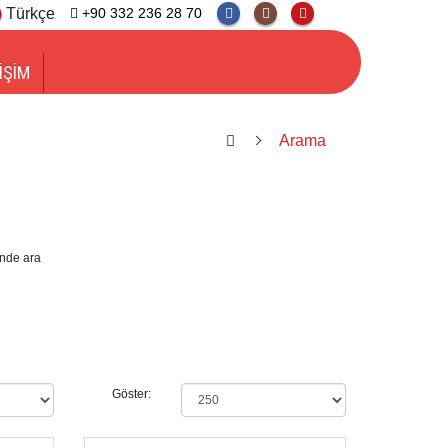
Türkçe
+90 332 236 28 70
İŞİM
Arama
inde ara
Göster: