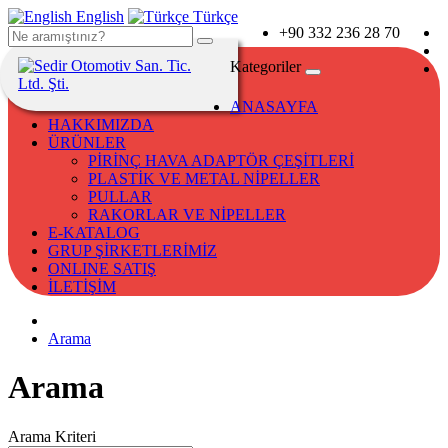
English
Türkçe
+90 332 236 28 70
Kategoriler
ANASAYFA
HAKKIMIZDA
ÜRÜNLER
PİRİNÇ HAVA ADAPTÖR ÇEŞİTLERİ
PLASTİK VE METAL NİPELLER
PULLAR
RAKORLAR VE NİPELLER
E-KATALOG
GRUP ŞİRKETLERİMİZ
ONLINE SATIŞ
İLETİŞİM
Arama
Arama
Arama Kriteri